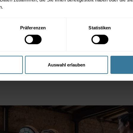
ende Expertinnen und Experten aus Fitness, Gesundheit und 
n.
aktuelle Herausforderungen, Trends und konkrete Lösungsansätz
, wissenschaftliche Fundierung und direkte Umsetzbarkeit für de
Präferenzen
Statistiken
em Unternehmenserfolg Panel Talk: Access
Auswahl erlauben