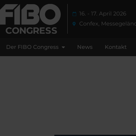
Zum
Inhalt
16. - 17. April 2026
springen
Confex, Messegelän
Der FIBO Congress
News
Kontakt
News