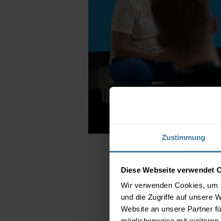
Business
Zustimmung
Panel Talks als
Diese Webseite verwendet 
Fitness, Gesun
Wir verwenden Cookies, um I
und die Zugriffe auf unsere 
news
/
Ronja
Website an unsere Partner fü
möglicherweise mit weiteren