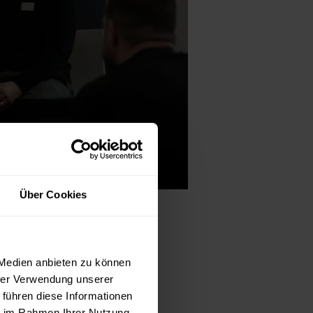
Über Cookies
gen Erfolg in
 Medien anbieten zu können
hrer Verwendung unserer
 führen diese Informationen
ie im Rahmen Ihrer Nutzung