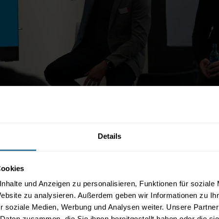
Details
 Impulsgeber für nachhalti
Cookies
dheit und Business
nhalte und Anzeigen zu personalisieren, Funktionen für soziale
Website zu analysieren. Außerdem geben wir Informationen zu I
r soziale Medien, Werbung und Analysen weiter. Unsere Partner
 Daten zusammen, die Sie ihnen bereitgestellt haben oder die s