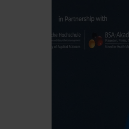
FIBO
Congress
2026
überzeugt
auf
ganzer
Linie