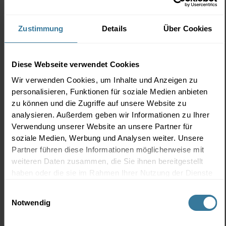
Wie Rückschläge Resilienz formen
16. April 2026 15:00 - 15:45
Raum N
Zustimmung
Details
Über Cookies
Denise Schindler
Emily Whigham
Keynote
Rückschläge und schwierige Zeiten als
Chance
Diese Webseite verwendet Cookies
nutzen für
Wachstum
und
persönliche
Wir verwenden Cookies, um Inhalte und Anzeigen zu
Entwicklung
!
personalisieren, Funktionen für soziale Medien anbieten
zu können und die Zugriffe auf unsere Website zu
analysieren. Außerdem geben wir Informationen zu Ihrer
Manchmal ist es das vermeintliche Pech, dass uns
Verwendung unserer Website an unsere Partner für
am stärksten macht. In ihrem
Vortrag
teilt Denise
soziale Medien, Werbung und Analysen weiter. Unsere
ihre persönlichen Erfahrungen sowie ihre zehn
Partner führen diese Informationen möglicherweise mit
Grundsätze der Resilienz. Diese haben
weiteren Daten zusammen, die Sie ihnen bereitgestellt
Denise geholfen, Herausforderungen erfolgreich zu
haben oder die sie im Rahmen Ihrer Nutzung der Dienste
meistern und gestärkt daraus
gesammelt haben.
Einwilligungsauswahl
hervorzugehen. Entdecken Sie gemeinsam mit
Notwendig
Denise die Prinzipien, die Ihnen (und ihrem Team)
helfen, widerstandsfähiger zu werden und das