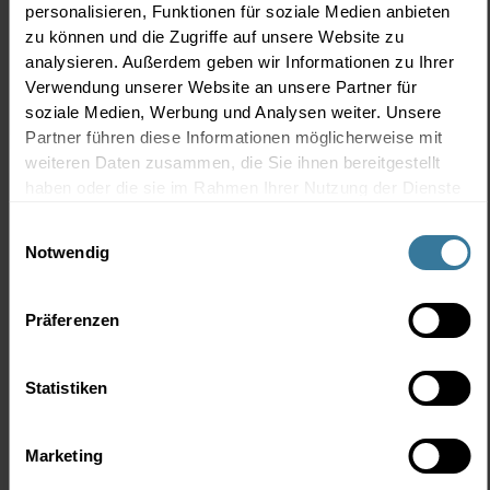
personalisieren, Funktionen für soziale Medien anbieten
zu können und die Zugriffe auf unsere Website zu
Gesundheitsexperte
analysieren. Außerdem geben wir Informationen zu Ihrer
Verwendung unserer Website an unsere Partner für
soziale Medien, Werbung und Analysen weiter. Unsere
Ingo Froböse ist Universitätsprofessor für
Partner führen diese Informationen möglicherweise mit
Prävention und Rehabilitation an der Deutschen
weiteren Daten zusammen, die Sie ihnen bereitgestellt
Sporthochschule Köln. Als wissenschaftlicher
haben oder die sie im Rahmen Ihrer Nutzung der Dienste
Leiter des Forschungsinstituts für Training in der
gesammelt haben.
Einwilligungsauswahl
Prävention setzt er sich aktiv für das präventiv
Notwendig
orientierte Training und dessen Anbieter ein.
Vorträge von Prof. Dr. Ingo
Präferenzen
Froböse
Statistiken
Selbstoptimierung zwischen Motivation und
Zwang
Marketing
Gesundes Training fördern – riskantes