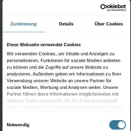
Ärztlicher Gesundheitscoach in Zürich, CEO albers
concepts GmbH
Zustimmung
Details
Über Cookies
Der Stoffwechselexperte Dr. med Torsten Albers
Diese Webseite verwendet Cookies
führt eine Praxis für Sport- und
Wir verwenden Cookies, um Inhalte und Anzeigen zu
Ernährungsmedizin in Zürich. Sein Schwerpunkt
personalisieren, Funktionen für soziale Medien anbieten
liegt in der Analyse des individuellen
zu können und die Zugriffe auf unsere Website zu
Stoffwechsels und der darauf aufbauenden
analysieren. Außerdem geben wir Informationen zu Ihrer
Lebensstilintervention. Dabei legt er großen Wert
Verwendung unserer Website an unsere Partner für
soziale Medien, Werbung und Analysen weiter. Unsere
auf einen interdisziplinären Ansatz, der die
Partner führen diese Informationen möglicherweise mit
verschiedensten Fachbereiche der Medizin
weiteren Daten zusammen, die Sie ihnen bereitgestellt
integriert und die komplexen Beschwerden und
haben oder die sie im Rahmen Ihrer Nutzung der Dienste
Stoffwechselprobleme seiner Klientel aus einer
gesammelt haben.
Einwilligungsauswahl
ganzheitlichen Perspektive betrachtet. Er kann
Notwendig
dabei aus einem Erfahrungsschatz von