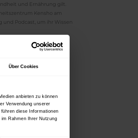
dheit und Ernährung gilt.
dheitszentrum Kensho am
og und Podcast, um ihr Wissen
Über Cookies
 Medien anbieten zu können
hrer Verwendung unserer
 führen diese Informationen
ie im Rahmen Ihrer Nutzung