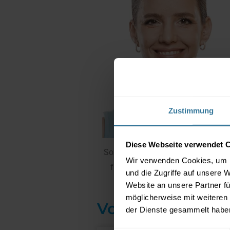
Zustimmung
Diese Webseite verwendet 
Sozialwissenschaftlerin, Autorin, E
Wir verwenden Cookies, um I
für Frauengesundheit, Hormone 
und die Zugriffe auf unsere 
Training
Website an unsere Partner fü
möglicherweise mit weiteren
Vorträge von Dr
der Dienste gesammelt habe