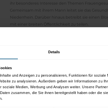
ihr besonderes Interesse den Themen Frauengesun
Gemeinsam mit ihrem Mann leitet sie das Gesun
Niederrhein. Darüber hinaus betreibt sie einen Bl
mit einer breiten Öffentlichkeit zu teilen.
Details
Cookies
xp.
nhalte und Anzeigen zu personalisieren, Funktionen für soziale
&
Website zu analysieren. Außerdem geben wir Informationen zu I
r soziale Medien, Werbung und Analysen weiter. Unsere Partner
 Daten zusammen, die Sie ihnen bereitgestellt haben oder die s
. Magdalena Schauenberg
n.