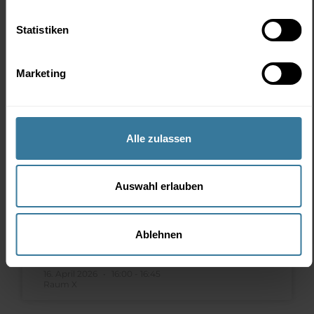
sowie mittels Onlinecoaching fördert sein Team
das Wohlbefinden aller Alters- und
Statistiken
Leistungsgruppen.
Marketing
Vorträge von Bernhard Beidl
Kundenerfolge als Basis für nachhaltiges
Alle zulassen
Wachstum in der Fitnessbranche
Entfessle das Potenzial Deiner Kunden – und
Auswahl erlauben
verwandle Fortschritt in echte Loyalität und
nachhaltiges Wachstum
Ablehnen
WEITERLESEN »
16. April 2026
16:00 - 16:45
Raum X