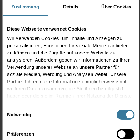
Zustimmung
Details
Über Cookies
Bsc. Fitnessökonomie, Studio- und CrossFit Box
Besitzer, Dozent, Onlinecoach
Diese Webseite verwendet Cookies
Wir verwenden Cookies, um Inhalte und Anzeigen zu
Nach 14 Jahren Polizeidienst mit weltweiten
personalisieren, Funktionen für soziale Medien anbieten
Aufgaben und als Mitglied einer österreichischen
zu können und die Zugriffe auf unsere Website zu
Einsatzeinheit, in der er Polizisten in Einsatztaktik,
analysieren. Außerdem geben wir Informationen zu Ihrer
Verwendung unserer Website an unsere Partner für
-technik, sowie in Sonder- und Amoklagen
soziale Medien, Werbung und Analysen weiter. Unsere
schulte, verließ Bernhard Beidl den Staatsdienst,
Partner führen diese Informationen möglicherweise mit
um als Trainer, Coach und Dozent zu arbeiten. Zu
weiteren Daten zusammen, die Sie ihnen bereitgestellt
seinen Klienten zählen Gesundheitstrainierende,
haben oder die sie im Rahmen Ihrer Nutzung der Dienste
Nationalteamspielerinnen, Jiu-Jitsu-
gesammelt haben.
Einwilligungsauswahl
Weltmeisterinnen und Kraftdreikämpfer. 2014
Notwendig
baute er sein Trainingscenter „Bernhardtrainiert“
auf und zwei Jahre später eröffnete die „Cross-it®
Präferenzen
Lakefront Box“. Auf dem „GYM&BOX Areal“ direkt,