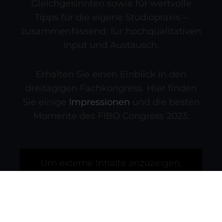
Gleichgesinnten sowie für wertvolle
Tipps für die eigene Studiopraxis –
zusammenfassend: für hochqualitativen
Input und Austausch.
Erhalten Sie einen Einblick in den
dreitägigen Fachkongress. Hier finden
Sie einige
Impressionen
und die besten
Momente des FIBO Congress 2023:
Um externe Inhalte anzuzeigen,
aktivieren Sie bitte Cookies der
Kategorie "Statistik, Marketing".