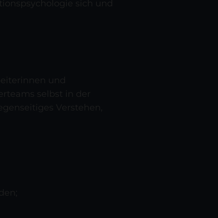
ationspsychologie sich und
beiterinnen und
erteams selbst in der
egenseitiges Verstehen,
den;