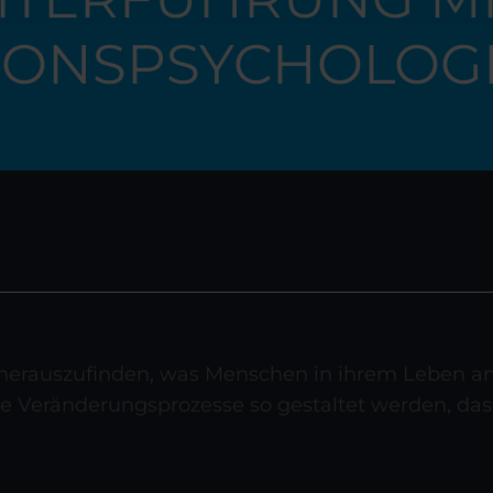
IONSPSYCHOLOG
 herauszufinden, was Menschen in ihrem Leben an
te Veränderungsprozesse so gestaltet werden, das