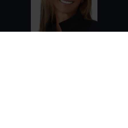
Seit mehr als 20 Jahren ist
Yvonne
Albers
in der Fitnessbranche tätig, wo
sie unter anderem als Club- und
Bereichsleiterin, Fitnesstrainerin,
Gruppenfitnessinstruktorin und
Ernährungsberaterin arbeitete. Seit
2003 ist sie zudem als
wissenschaftliche Mitarbeiterin an der
DHfPG sowie als Referentin an der
BSA-Akademie
tätig. Sie verließ 2020