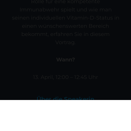
Rolle für eine kompetente
Immunabwehr spielt und wie man
seinen individuellen Vitamin-D-Status in
einen wünschenswerten Bereich
bekommt, erfahren Sie in diesem
Vortrag.
Wann?
13. April, 12:00 – 12:45 Uhr
Über die Speakerin